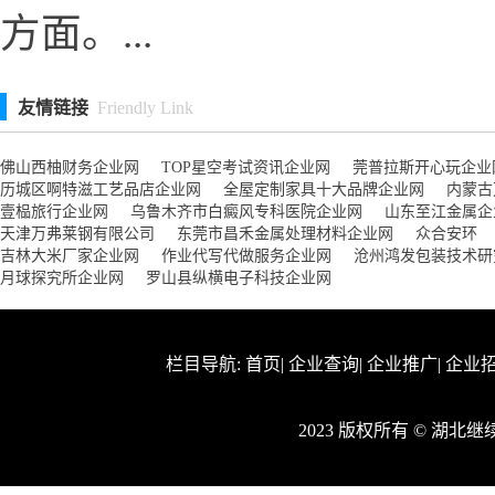
方面。...
友情链接
Friendly Link
佛山西柚财务企业网
TOP星空考试资讯企业网
莞普拉斯开心玩企业
历城区啊特滋工艺品店企业网
全屋定制家具十大品牌企业网
内蒙古
壹榀旅行企业网
乌鲁木齐市白癜风专科医院企业网
山东至江金属企
天津万弗莱钢有限公司
东莞市昌禾金属处理材料企业网
众合安环
吉林大米厂家企业网
作业代写代做服务企业网
沧州鸿发包装技术研
月球探究所企业网
罗山县纵横电子科技企业网
栏目导航:
首页
|
企业查询
|
企业推广
|
企业
2023 版权所有 © 湖